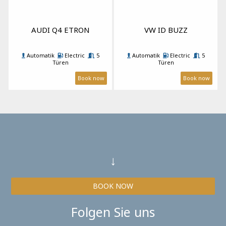
AUDI Q4 ETRON
VW ID BUZZ
Automatik
Electric
5
Automatik
Electric
5
Türen
Türen
5 Passagiere
4 Koffer
A/C
5 Passagiere
8 Koffer
A/C
Book now
Book now
↓
BOOK NOW
Folgen Sie uns