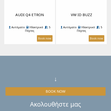
AUDI Q4 ETRON
VW ID BUZZ
Αυτόματο
Ηλεκτρικό
5
Αυτόματο
Ηλεκτρικό
5
Πόρτες
Πόρτες
5 Επιβάτες
4 Βαλίτσες
A/C
5 Επιβάτες
8 Βαλίτσες
A/C
Book now
Book now
↓
BOOK NOW
Ακολουθήστε μας