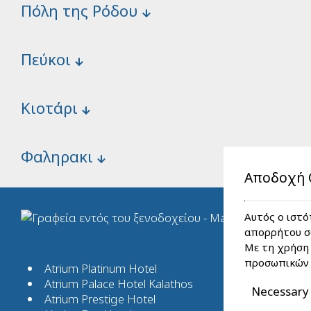
Πόλη της Ρόδου
Πεύκοι
Κιοτάρι
Φαληρακι
Αποδοχή 
Αυτός ο ιστό
απορρήτου σα
Με τη χρήση 
προσωπικών 
Atrium Platinum Hotel
Atrium Palace Hotel Kalathos
Necessary 
Atrium Prestige Hotel