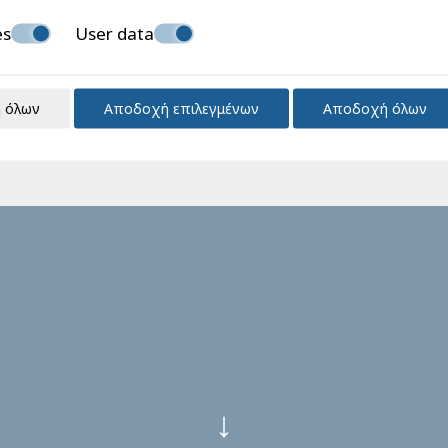
es
User data
 όλων
Αποδοχή επιλεγμένων
Αποδοχή όλων
↓