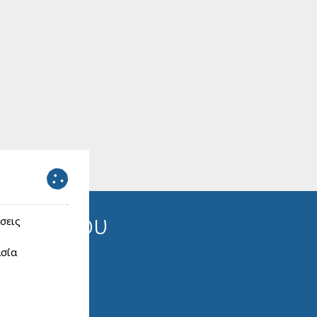
νοδοχείου
σεις
σία