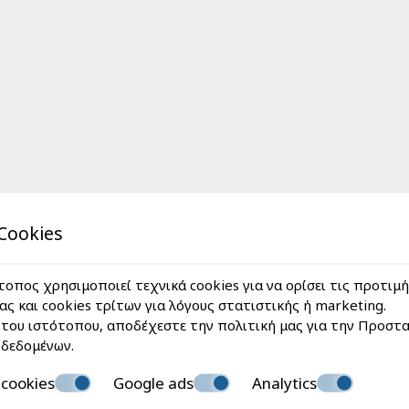
Cookies
Γραφεία εντός του ξε
τοπος χρησιμοποιεί τεχνικά cookies για να ορίσει τις προτιμή
ς και cookies τρίτων για λόγους στατιστικής ή marketing.
του ιστότοπου, αποδέχεστε την πολιτική μας για την
Προστα
δεδομένων
.
cookies
Google ads
Analytics