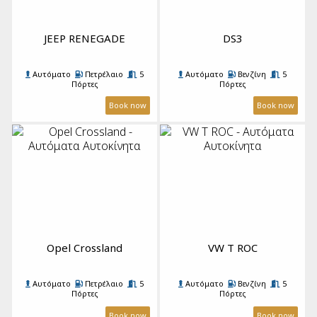
JEEP RENEGADE
DS3
Αυτόματο
Πετρέλαιο
5
Αυτόματο
Βενζίνη
5
Πόρτες
Πόρτες
5 Επιβάτες
4 Βαλίτσες
A/C
5 Επιβάτες
3 Βαλίτσες
A/C
Book now
Book now
Opel Crossland
VW T ROC
Αυτόματο
Πετρέλαιο
5
Αυτόματο
Βενζίνη
5
Πόρτες
Πόρτες
5 Επιβάτες
2 μεγάλες
5 Επιβάτες
3 Βαλίτσες
A/C
Βαλίτσες & 1 μικρή
A/C
Book now
Book now