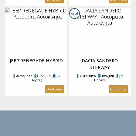
νέο!
JEEP RENEGADE HYBRID
DACIA SANDERO
STEPWAY
Αυτόματο
Βενζίνη
5
Αυτόματο
Βενζίνη
5
Πόρτες
Πόρτες
5 Επιβάτες
4 Βαλίτσες
A/C
5 Επιβάτες
3 Βαλίτσες
A/C
Book now
Book now