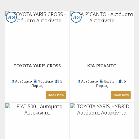
Cabrios Αυτόματα
Ηλεκτρικά Αυτοκίνητα
νέο!
νέο!
TOYOTA YARIS CROSS
KIA PICANTO
Αυτόματο
Υβριδικό
5
Αυτόματο
Βενζίνη
5
Πόρτες
Πόρτες
5 Επιβάτες
1 Μεγάλη
5 Επιβάτες
2 Βαλίτσες
A/C
Βαλίτσα & 2 Μικρές
A/C
Book now
Book now